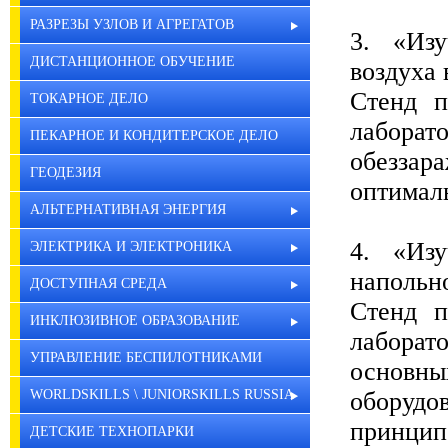
РАЗРЕЗЫ УЗЛОВ И АГРЕГАТОВ
3. «Изу
ДИСТАНЦИОННОЕ ОБУЧЕНИЕ
воздуха 
Стенд п
ТОКАРНОЕ ДЕЛО
лаборат
ПЕКАРНОЕ И КОНДИТЕРСКОЕ ДЕЛО
обеззар
ГЕОДЕЗИЯ
оптимал
АЛЬТЕРНАТИВНАЯ ЭНЕРГИЯ
4. «Изу
ЭЛЕКТРИКА И ЭЛЕКТРОНИКА
напольн
ДОСТУПНАЯ СРЕДА
Стенд п
ИНКЛЮЗИВНОЕ ОБРАЗОВАНИЕ
лаборат
УПРАВЛЕНИЕ БЕСПИЛОТНИКАМИ
основн
оборудо
WORLDSKILLS \ JUNIORSKILLS RUSSIA
принцип
ДЕТСКИЕ ТЕХНОПАРКИ