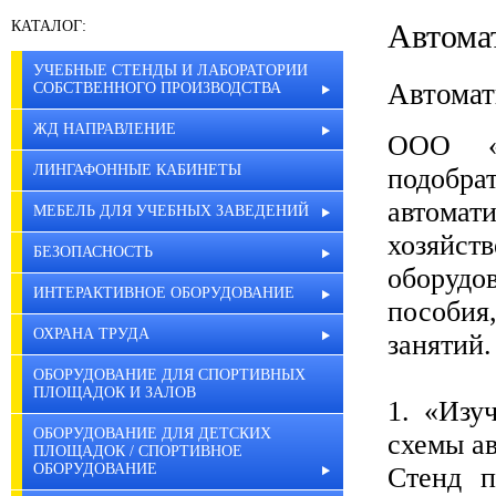
КАТАЛОГ:
Автома
УЧЕБНЫЕ СТЕНДЫ И ЛАБОРАТОРИИ
Автомат
СОБСТВЕННОГО ПРОИЗВОДСТВА
ЖД НАПРАВЛЕНИЕ
ООО «У
ЛИНГАФОННЫЕ КАБИНЕТЫ
подобра
автомат
МЕБЕЛЬ ДЛЯ УЧЕБНЫХ ЗАВЕДЕНИЙ
хозяйст
БЕЗОПАСНОСТЬ
оборудо
ИНТЕРАКТИВНОЕ ОБОРУДОВАНИЕ
пособи
ОХРАНА ТРУДА
занятий.
ОБОРУДОВАНИЕ ДЛЯ СПОРТИВНЫХ
ПЛОЩАДОК И ЗАЛОВ
1. «Изу
ОБОРУДОВАНИЕ ДЛЯ ДЕТСКИХ
схемы а
ПЛОЩАДОК / СПОРТИВНОЕ
ОБОРУДОВАНИЕ
Стенд п