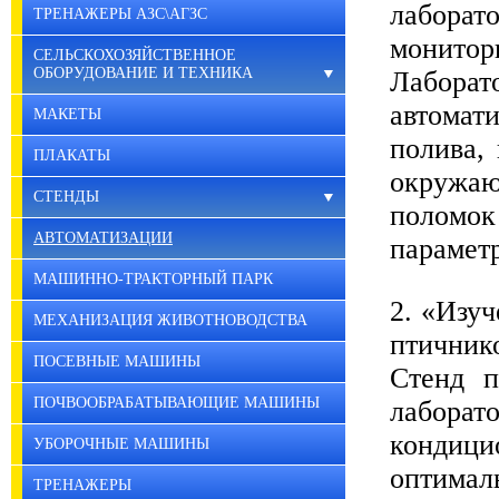
лабора
ТРЕНАЖЕРЫ АЗС\АГЗС
монитор
СЕЛЬСКОХОЗЯЙСТВЕННОЕ
ОБОРУДОВАНИЕ И ТЕХНИКА
Лаборат
автомат
МАКЕТЫ
полива,
ПЛАКАТЫ
окружа
СТЕНДЫ
поломо
АВТОМАТИЗАЦИИ
парамет
МАШИННО-ТРАКТОРНЫЙ ПАРК
2. «Изу
МЕХАНИЗАЦИЯ ЖИВОТНОВОДСТВА
птичник
ПОСЕВНЫЕ МАШИНЫ
Стенд п
ПОЧВООБРАБАТЫВАЮЩИЕ МАШИНЫ
лаборат
кондиц
УБОРОЧНЫЕ МАШИНЫ
оптимал
ТРЕНАЖЕРЫ